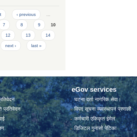
t
‹ previous
…
7
8
9
10
12
13
14
next ›
last »
eGov services
प्रतिवेदन
घटना दर्ता नागरिक सेवा।
 प्रतिवेदन
विपद सूचना व्यवस्थापन प्रणाली
वाई
कर्मचारी एकिकृत ईमेल
्षण
डिजिटल गुनासो पेटिका