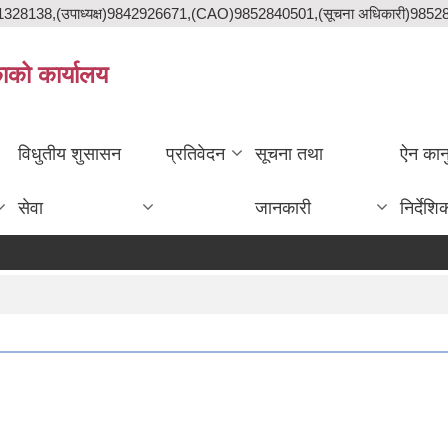
841328138,(उपाध्यक्ष)9842926671,(CAO)9852840501,(सूचना अधिकारी)985
काको कार्यालय
विधुतीय शुसासन
प्रतिवेदन
सूचना तथा
ऐन कान
सेवा
जानकारी
निर्देशि