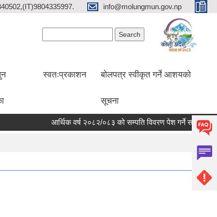
2840502,(IT)9804335997.
info@molungmun.gov.np
Search form
Search
ुन
स्वतःप्रकाशन
बोलपत्र स्वीकृत गर्ने आशयको
का
सूचना
आर्थिक वर्ष २०८२/०८३ को सम्पति विवरण पेश गर्ने सम्बन्धी सूचना