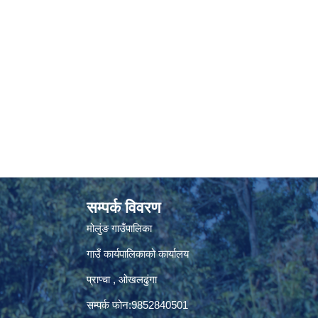
सम्पर्क विवरण
मोलुंङ गाउँपालिका
गाउँ कार्यपालिकाको कार्यालय
प्राप्चा , ओखलढुंगा
सम्पर्क फोन:9852840501