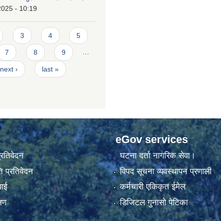
2025 - 10:19
3
4
5
7
8
9
…
next ›
last »
eGov services
प्रतिवेदन
घटना दर्ता नागरिक सेवा।
 प्रतिवेदन
विपद सूचना व्यवस्थापन प्रणाली
वाई
कर्मचारी एकिकृत ईमेल
्षण
डिजिटल गुनासो पेटिका