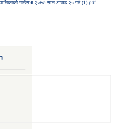
ँउपालिकाको गाउँसभा २०७७ साल आषाढ २५ गते (1).pdf
n