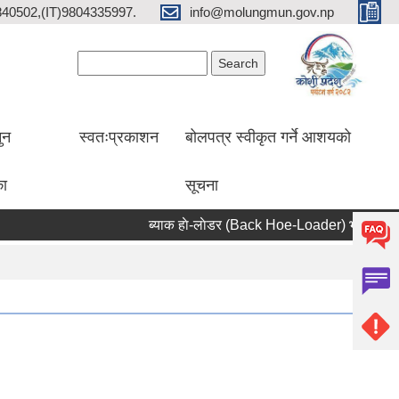
2840502,(IT)9804335997.
info@molungmun.gov.np
Search form
Search
ुन
स्वतःप्रकाशन
बोलपत्र स्वीकृत गर्ने आशयको
का
सूचना
ब्याक हाे-लाेडर (Back Hoe-Loader) भाडामा लिने सम्ब