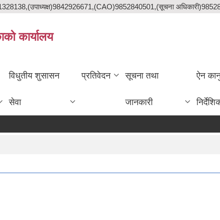
841328138,(उपाध्यक्ष)9842926671,(CAO)9852840501,(सूचना अधिकारी)985
काको कार्यालय
विधुतीय शुसासन
प्रतिवेदन
सूचना तथा
ऐन कान
सेवा
जानकारी
निर्देशि