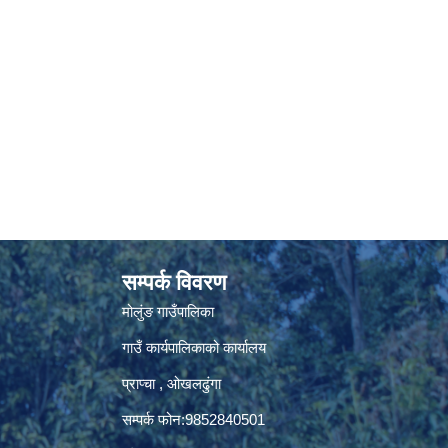
सम्पर्क विवरण
मोलुंङ गाउँपालिका
गाउँ कार्यपालिकाको कार्यालय
प्राप्चा , ओखलढुंगा
सम्पर्क फोन:9852840501