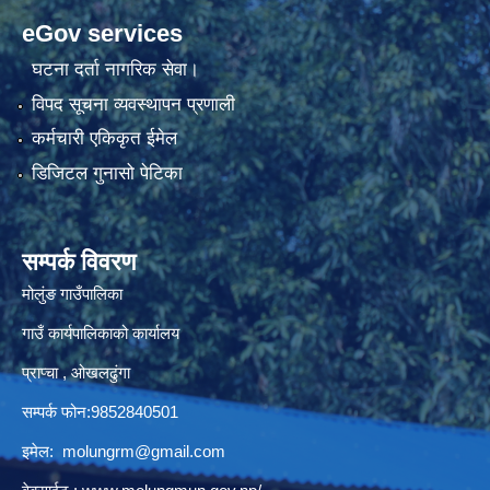
eGov services
घटना दर्ता नागरिक सेवा।
विपद सूचना व्यवस्थापन प्रणाली
कर्मचारी एकिकृत ईमेल
डिजिटल गुनासो पेटिका
सम्पर्क विवरण
मोलुंङ गाउँपालिका
गाउँ कार्यपालिकाको कार्यालय
प्राप्चा , ओखलढुंगा
सम्पर्क फोन:9852840501
इमेल:
molungrm@gmail.com