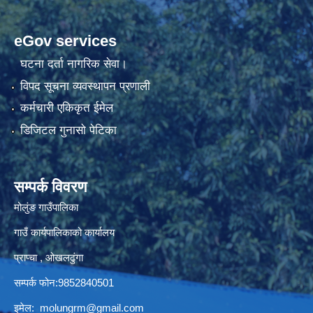
eGov services
घटना दर्ता नागरिक सेवा।
विपद सूचना व्यवस्थापन प्रणाली
कर्मचारी एकिकृत ईमेल
डिजिटल गुनासो पेटिका
सम्पर्क विवरण
मोलुंङ गाउँपालिका
गाउँ कार्यपालिकाको कार्यालय
प्राप्चा , ओखलढुंगा
सम्पर्क फोन:9852840501
इमेल:
molungrm@gmail.com