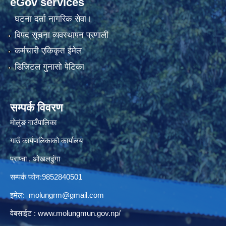
eGov services
घटना दर्ता नागरिक सेवा।
विपद सूचना व्यवस्थापन प्रणाली
कर्मचारी एकिकृत ईमेल
डिजिटल गुनासो पेटिका
सम्पर्क विवरण
मोलुंङ गाउँपालिका
गाउँ कार्यपालिकाको कार्यालय
प्राप्चा , ओखलढुंगा
सम्पर्क फोन:9852840501
इमेल:
molungrm@gmail.com
वेबसाईट :
www.molungmun.gov.np/