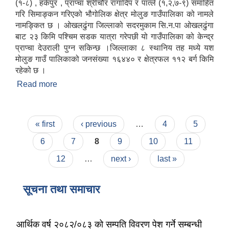
(१-८) , हर्कपुर , प्राप्चा श्रीचौर रागादिप र पात्ले (१,२,७-९) समाहित
गरि सिमाङ्कन गरिएको भौगोलिक क्षेत्र मोलुङ गाउँपालिका को नामले
नामङ्कित छ । ओखलढुंगा जिल्लाको सदरमुकाम सि.न.पा ओखलढुंगा
बाट २३ किमि पश्चिम सडक यात्रा गरेपछी यो गाउँपालिका को केन्द्र
प्राप्चा देउराली पुग्न सकिन्छ ।जिल्लाका ८ स्थानिय तह मध्ये यश
मोलुङ गाउँ पालिकाको जनसंख्या १६४४० र क्षेत्रफल ११२ बर्ग किमि
रहेको छ ।
Read more
about मोलुङ गाउँपालिका-ओखलढुङ्गाको संक्षिप्त्त परिचय !
Pages
« first
‹ previous
…
4
5
6
7
8
9
10
11
12
…
next ›
last »
सूचना तथा समाचार
आर्थिक वर्ष २०८२/०८३ को सम्पति विवरण पेश गर्ने सम्बन्धी