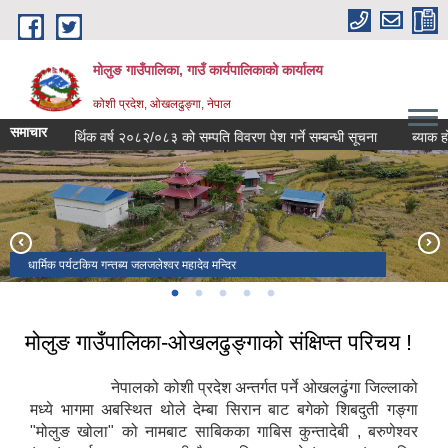
Skip to main content
मोलुङ गाउँपालिका, गाउँ कार्यपालिकाको कार्यालय
कोशी प्रदेश, ओखलढुङ्गा, नेपाल
समाचार
आर्थिक वर्ष २०८२/०८३ को सम्पति विवरण पेश गर्ने सम्बन्धी सूचना
ब्याक हो-लोड
धार्मिक पर्यटकिय गन्तब्य जलजलेश्वर महादेव मन्दिर
मोलुङ -८ सखरेको मनोरम दृश्य।
पर्यटकिय गन्तब्य तिनतले डाँडा
मोलुङ २ को सुन्दर बस्ति रामपुरटार
कुन्तादेवि रामपुर ।
मोलुङ गाउँपालिका-ओखलढुङ्गाको संक्षिप्त्त परिचय !
नेपालको कोशी प्रदेश अन्तर्गत पर्ने ओखलढुंगा जिल्लाको
मध्ये भागमा अबस्थित थोले देम्बा सिरान बाट बगेको शिबदुती गङ्गा
"मोलुङ खोला" को नामबाट साबिकका गाबिस कुन्तादेबी , बरुणेश्वर