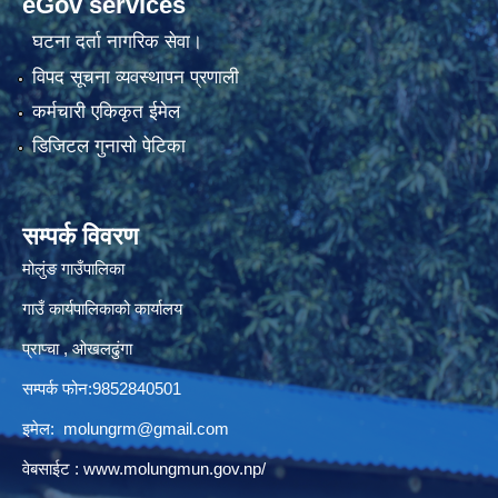
eGov services
घटना दर्ता नागरिक सेवा।
विपद सूचना व्यवस्थापन प्रणाली
कर्मचारी एकिकृत ईमेल
डिजिटल गुनासो पेटिका
सम्पर्क विवरण
मोलुंङ गाउँपालिका
गाउँ कार्यपालिकाको कार्यालय
प्राप्चा , ओखलढुंगा
सम्पर्क फोन:9852840501
इमेल:
molungrm@gmail.com
वेबसाईट :
www.molungmun.gov.np/