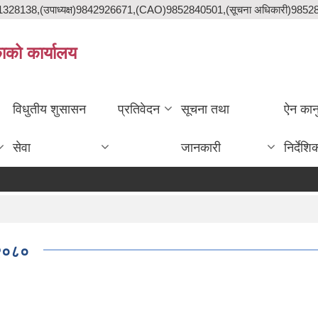
841328138,(उपाध्यक्ष)9842926671,(CAO)9852840501,(सूचना अधिकारी)985
काको कार्यालय
विधुतीय शुसासन
प्रतिवेदन
सूचना तथा
ऐन कान
सेवा
जानकारी
निर्देशि
,२०८०