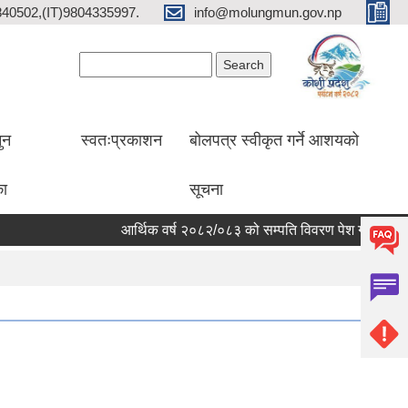
2840502,(IT)9804335997.
info@molungmun.gov.np
Search form
Search
ुन
स्वतःप्रकाशन
बोलपत्र स्वीकृत गर्ने आशयको
का
सूचना
आर्थिक वर्ष २०८२/०८३ को सम्पति विवरण पेश गर्ने सम्बन्धी सूच