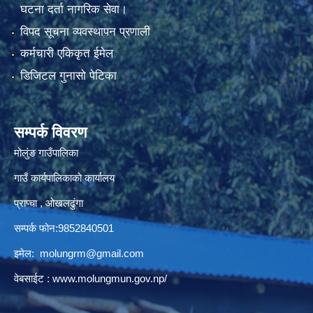
घटना दर्ता नागरिक सेवा।
विपद सूचना व्यवस्थापन प्रणाली
कर्मचारी एकिकृत ईमेल
डिजिटल गुनासो पेटिका
सम्पर्क विवरण
मोलुंङ गाउँपालिका
गाउँ कार्यपालिकाको कार्यालय
प्राप्चा , ओखलढुंगा
सम्पर्क फोन:9852840501
इमेल:
molungrm@gmail.com
वेबसाईट :
www.molungmun.gov.np/