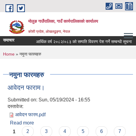
Skip to main content
मोलुङ गाउँपालिका, गाउँ कार्यपालिकाको कार्यालय
कोशी प्रदेश, ओखलढुङ्गा, नेपाल
समाचार
आर्थिक वर्ष २०८२/०८३ को सम्पति विवरण पेश गर्ने सम्बन्धी सूचना
You are here
Home
» नमुना फारमहरु
नमुना फारमहरु
आवेदन फाराम।
Submitted on:
Sun, 05/19/2024 - 16:55
दस्तावेज:
आवेदन फारम.pdf
Read more
about आवेदन फाराम।
Pages
1
2
3
4
5
6
7