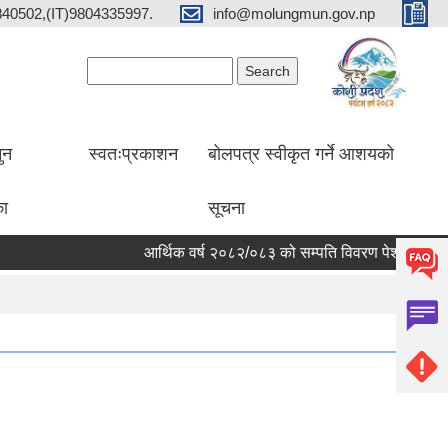
2840502,(IT)9804335997.
info@molungmun.gov.np
Search form
Search
ुन
स्वतःप्रकाशन
बोलपत्र स्वीकृत गर्ने आशयको
का
सूचना
आर्थिक वर्ष २०८२/०८३ को सम्पति विवरण पेश गर्ने सम्बन्धी 