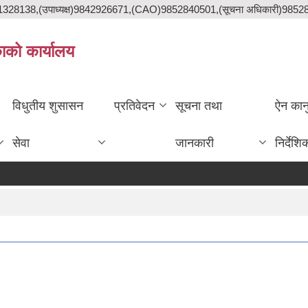
841328138,(उपाध्यक्ष)9842926671,(CAO)9852840501,(सूचना अधिकारी)985
काको कार्यालय
विधुतीय शुसासन
प्रतिवेदन
सूचना तथा
ऐन कान
सेवा
जानकारी
निर्देशि