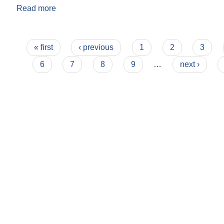
Read more
about मोलुङ गाउँपालिका-ओखलढुङ्गाको संक्षिप्त्त परिचय !
Pages
« first
‹ previous
1
2
3
6
7
8
9
…
next ›