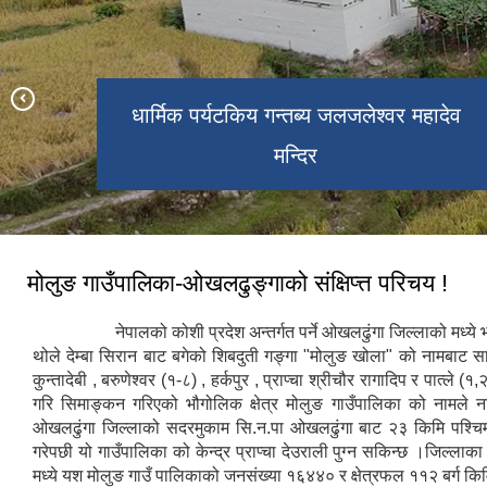
धार्मिक पर्यटकिय गन्तब्य जलजलेश्वर महादेव
मोलुङ २ को सुन्दर बस्ति रामपुरटार
मोलुङ -८ सखरेको मनोरम दृश्य।
पर्यटकिय गन्तब्य तिनतले डाँडा
कुन्तादेवि रामपुर ।
मन्दिर
मोलुङ गाउँपालिका-ओखलढुङ्गाको संक्षिप्त्त परिचय !
नेपालको कोशी प्रदेश अन्तर्गत पर्ने ओखलढुंगा जिल्लाको मध्ये भ
थोले देम्बा सिरान बाट बगेको शिबदुती गङ्गा "मोलुङ खोला" को नामबाट 
कुन्तादेबी , बरुणेश्वर (१-८) , हर्कपुर , प्राप्चा श्रीचौर रागादिप र पात्ले (
गरि सिमाङ्कन गरिएको भौगोलिक क्षेत्र मोलुङ गाउँपालिका को नामले
ओखलढुंगा जिल्लाको सदरमुकाम सि.न.पा ओखलढुंगा बाट २३ किमि पश्चि
गरेपछी यो गाउँपालिका को केन्द्र प्राप्चा देउराली पुग्न सकिन्छ ।जिल्लाक
मध्ये यश मोलुङ गाउँ पालिकाको जनसंख्या १६४४० र क्षेत्रफल ११२ बर्ग कि