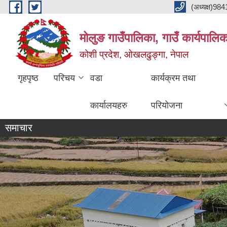
Skip to main content
(अध्यक्ष)9
मोलुङ गाउँपालिका, गाउँ कार्यपालि
कोशी प्रदेश, ओखलढुङ्गा, नेपाल
गृहपृष्ठ
परिचय
वडा
कार्यक्रम तथा
कार्यालयहरु
परियोजना
समाचार