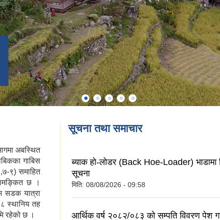
सूचना तथा समाचार
ागमा अबस्थित
साबिकका गाबिस
ब्याक हाे-लाेडर (Back Hoe-Loader) भाडामा लि
१,२,७-९) समाहित
सूचना
 नामङ्कित छ ।
मिति:
08/08/2026 - 09:58
म सडक यात्रा
ा ८ स्थानिय तह
मि रहेको छ ।
आर्थिक वर्ष २०८२/०८३ को सम्पति विवरण पेश गर्न