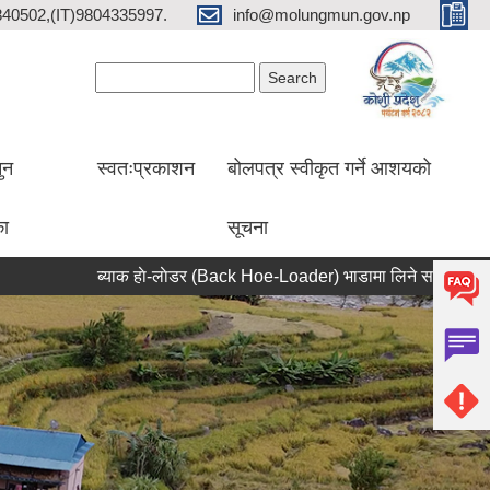
2840502,(IT)9804335997.
info@molungmun.gov.np
Search form
Search
ुन
स्वतःप्रकाशन
बोलपत्र स्वीकृत गर्ने आशयको
का
सूचना
ब्याक हाे-लाेडर (Back Hoe-Loader) भाडामा लिने सम्बन्धी सूचना
आ