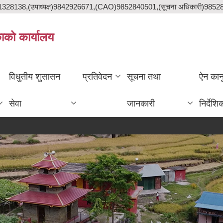
841328138,(उपाध्यक्ष)9842926671,(CAO)9852840501,(सूचना अधिकारी)985
काको कार्यालय
विधुतीय शुसासन
प्रतिवेदन
सूचना तथा
ऐन कान
सेवा
जानकारी
निर्देशि