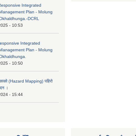
Responsive Integrated
Management Plan - Molung
 Okhaldhunga.-DCRL
2025 - 10:53
esponsive Integrated
Management Plan - Molung
Okhaldhunga.
2025 - 10:50
लिकाको (Hazard Mapping) पहिरो
ेदन ।
2024 - 15:44