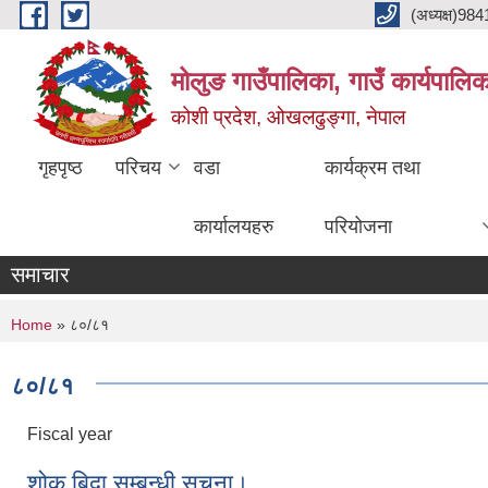
Skip to main content
(अध्यक्ष)9
मोलुङ गाउँपालिका, गाउँ कार्यपालि
कोशी प्रदेश, ओखलढुङ्गा, नेपाल
गृहपृष्ठ
परिचय
वडा
कार्यक्रम तथा
कार्यालयहरु
परियोजना
समाचार
You are here
Home
» ८०/८१
८०/८१
Fiscal year
शोक बिदा सम्बन्धी सूचना।