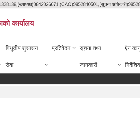
841328138,(उपाध्यक्ष)9842926671,(CAO)9852840501,(सूचना अधिकारी)985
काको कार्यालय
विधुतीय शुसासन
प्रतिवेदन
सूचना तथा
ऐन कान
सेवा
जानकारी
निर्देशि