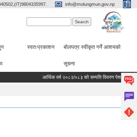
2840502,(IT)9804335997.
info@molungmun.gov.np
Search form
Search
ुन
स्वतःप्रकाशन
बोलपत्र स्वीकृत गर्ने आशयको
का
सूचना
आर्थिक वर्ष २०८२/०८३ को सम्पति विवरण पेश गर्ने सम्बन्धी 