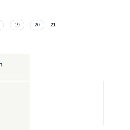
19
20
21
n