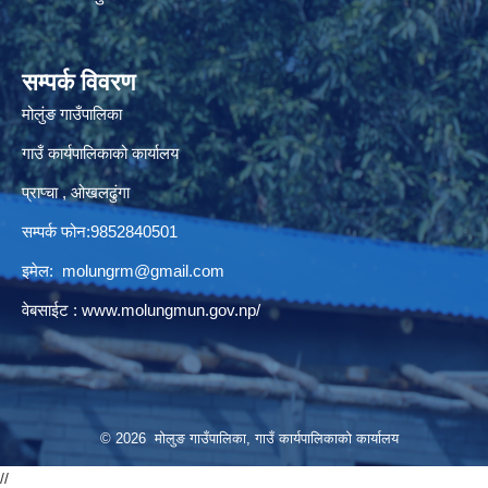
सम्पर्क विवरण
मोलुंङ गाउँपालिका
गाउँ कार्यपालिकाको कार्यालय
प्राप्चा , ओखलढुंगा
सम्पर्क फोन:9852840501
इमेल:
molungrm@gmail.com
वेबसाईट :
www.molungmun.gov.np/
© 2026 मोलुङ गाउँपालिका, गाउँ कार्यपालिकाको कार्यालय
//