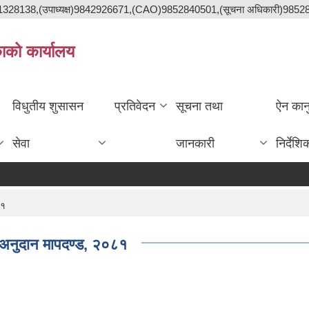
841328138,(उपाध्यक्ष)9842926671,(CAO)9852840501,(सूचना अधिकारी)985
काको कार्यालय
विधुतीय शुसासन
प्रतिवेदन
सूचना तथा
ऐन कान
सेवा
जानकारी
निर्देशि
८१
 अनुदान मापदण्ड, २०८१