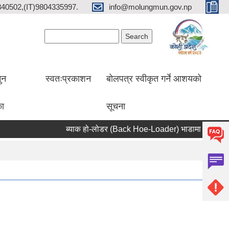
2840502,(IT)9804335997.
info@molungmun.gov.np
Search form
Search
ुन
स्वतःप्रकाशन
बोलपत्र स्वीकृत गर्ने आशयको
का
सूचना
ब्याक हो-लोडर (Back Hoe-Loader) भाडामा लिने सम्बन्धी स