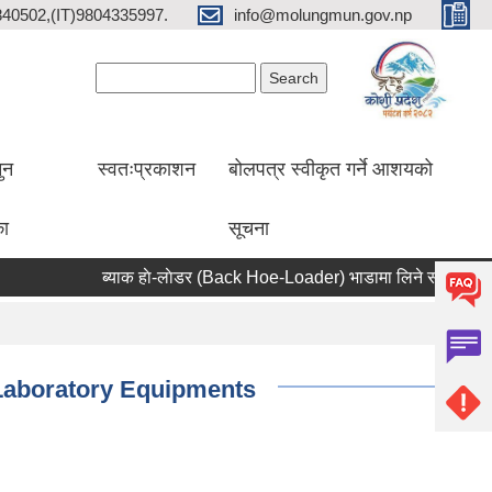
2840502,(IT)9804335997.
info@molungmun.gov.np
Search form
Search
ुन
स्वतःप्रकाशन
बोलपत्र स्वीकृत गर्ने आशयको
का
सूचना
ब्याक हाे-लाेडर (Back Hoe-Loader) भाडामा लिने सम्बन्धी सूचना
of Laboratory Equipments