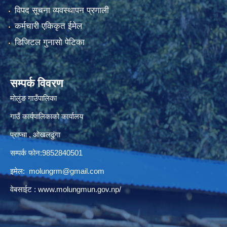
विपद सूचना व्यवस्थापन प्रणाली
कर्मचारी एकिकृत ईमेल
डिजिटल गुनासो पेटिका
सम्पर्क विवरण
मोलुंङ गाउँपालिका
गाउँ कार्यपालिकाको कार्यालय
प्राप्चा , ओखलढुंगा
सम्पर्क फोन:9852840501
इमेल:
molungrm@gmail.com
वेबसाईट :
www.molungmun.gov.np/