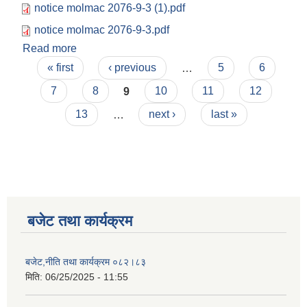
notice molmac 2076-9-3 (1).pdf
notice molmac 2076-9-3.pdf
Read more
about प्रदेश सरकार भुमि ब्यबस्था,कृषि तथा सहकारी
Pages
मन्त्रालय को प्रस्तव आब्हान सम्बन्धि सुचना ।
« first
‹ previous
…
5
6
7
8
9
10
11
12
13
…
next ›
last »
बजेट तथा कार्यक्रम
बजेट,नीति तथा कार्यक्रम ०८२।८३
मिति:
06/25/2025 - 11:55